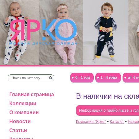
0 - 1 год
1 - 4 года
от 4 л
Главная страница
В наличии на скл
Коллекции
Информация о прайс-листе и усл
О компании
Новости
Компания "Ярко"
»
Каталог
»
Разме
Статьи